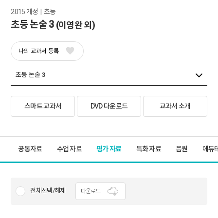
2015 개정  |  초등
초등 논술 3
(이영완 외)
나의 교과서 등록
스마트 교과서
DVD 다운로드
교과서 소개
공통자료
수업 자료
평가 자료
특화 자료
음원
에듀
전체선택/해제
다운로드