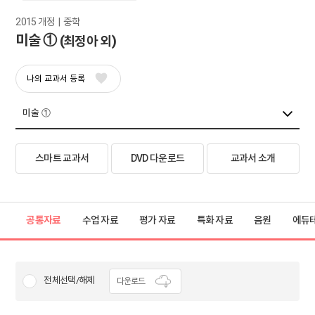
2015 개정  |  중학
미술 ①
(최정아 외)
나의 교과서 등록
스마트 교과서
DVD 다운로드
교과서 소개
공통자료
수업 자료
평가 자료
특화 자료
음원
에듀
전체선택/해제
다운로드