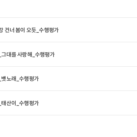
_강 건너 봄이 오듯_수행평가
0)_그대를 사랑해_수행평가
6)_뱃노래_수행평가
1)_태산이_수행평가