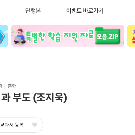
단행본
이벤트 바로가기
  |  중학
과 부도 (조지욱)
 교과서 등록