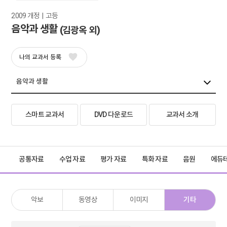
2009 개정  |  고등
음악과 생활
(김광옥 외)
나의 교과서 등록
스마트 교과서
DVD 다운로드
교과서 소개
공통자료
수업 자료
평가 자료
특화 자료
음원
에듀
악보
동영상
이미지
기타