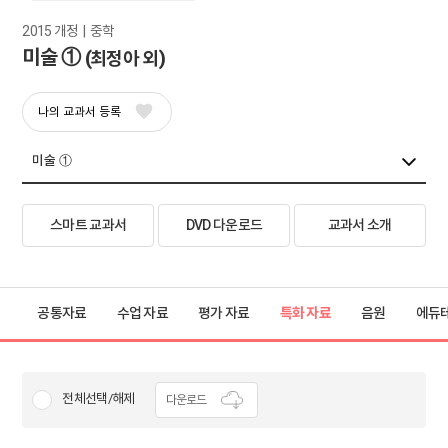
2015 개정  |  중학
미술 ①
(최정아 외)
나의 교과서 등록
스마트 교과서
DVD 다운로드
교과서 소개
공통자료
수업 자료
평가 자료
특화 자료
음원
에듀
전체선택/해제
다운로드