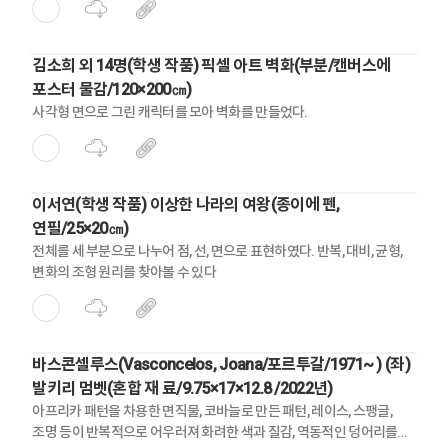
김소희 외 14명(학생 작품) 픽셀 아트 벽화(부분/캔버스에
포스터 물감/120×200㎝)
사각형 면으로 그린 캐릭터를 모아 벽화를 만들었다.
이서연(학생 작품) 이상한 나라의 여왕(종이에 펜,
연필/25×20㎝)
전체를 세 부분으로 나누어 점, 선, 면으로 표현하였다. 반복, 대비, 균형,
변화의 조형 원리를 찾아볼 수 있다
바스콘셀루스(Vasconcelos, Joana/포르투갈/1971~ ) (좌)
발키리 멈벳(혼합 재 료/9.75×17×12.8 /2022년)
아프리카 패턴을 차용한 면직물, 코바늘로 만든 패턴, 레이스, 스팽글,
조명 등이 반복적으로 어우러져 화려한 색과 질감, 역동적인 덩어리를