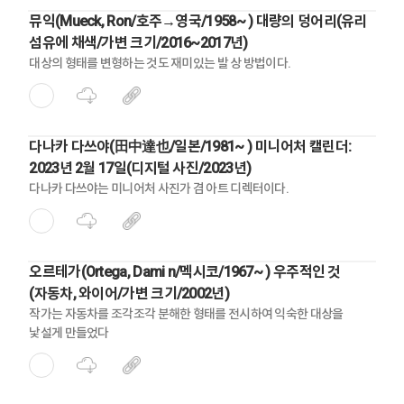
뮤익(Mueck, Ron/호주→영국/1958~ ) 대량의 덩어리(유리
섬유에 채색/가변 크기/2016~2017년)
대상의 형태를 변형하는 것도 재미있는 발 상 방법이다.
다나카 다쓰야(田中達也/일본/1981~ ) 미니어처 캘린더:
2023년 2월 17일(디지털 사진/2023년)
다나카 다쓰야는 미니어처 사진가 겸 아트 디렉터이다.
오르테가(Ortega, Dami n/멕시코/1967~ ) 우주적인 것
(자동차, 와이어/가변 크기/2002년)
작가는 자동차를 조각조각 분해한 형태를 전시하여 익숙한 대상을
낯설게 만들었다