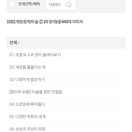
전체선택/해제
다운로드
2022개정
|
중학
|
미술 ② (최정아)
|
총440개 이미지
전체
01. 조형 요소와 원리 들여다보기
02. 세상을 물들이는 색
03. 다양하게 발상하기
[정리와 보충] I 미술을 향한 첫걸음
04. 드로잉에 빠져들다
05. 다양한 회화의 세계
06. 상상과 추상의 회화