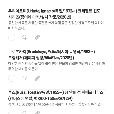
우리아르테(Uriarte, Ignacio/독일/1972~ ) 크레펠트 윈도
시리즈(종이에 마커/설치 작품/2020년)
동일한 재료를 사용한 똑같은 크기의 작품을 일정한 간격으로 반복하여
배치하였다.
브로츠카야(Brodskaya, Yulia/러시아 →영국/1983~ )
드림캐처(페이퍼 퀼팅/65×51㎝/2020년)
다양한 색상의 종이를 말아 붙여 만든 인물의 강렬한 색감이 검은 배경과
뚜렷한 대비를 이룬다.
루스(Russ, Torsten/독일/1955~ ) 집 안의 성 히에로니무스
(캔버스에 연필, 먹/200×150㎝/2012년)
흑백 그림 중 인물에게만 붉은색을 사용하여 시선이 집중되도록 하였다