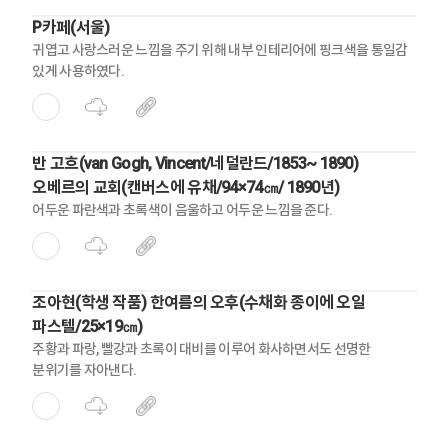
P카페(서울)
귀엽고 사랑스러운 느낌을 주기 위해 내부 인테리어에 핑크색을 통일감
있게 사용하였다.
반 고흐(van Gogh, Vincent/네덜란드/1853~ 1890)
오베르의 교회(캔버스에 유채/94×74㎝/ 1890년)
어두운 파란색과 초록색이 음울하고 어두운 느낌을 준다.
조아현(학생 작품) 한여름의 오후(수채화 종이에 오일
파스텔/25×19㎝)
주황과 파랑, 빨강과 초록이 대비를 이루어 화사하면서도 선명한
분위기를 자아낸다.