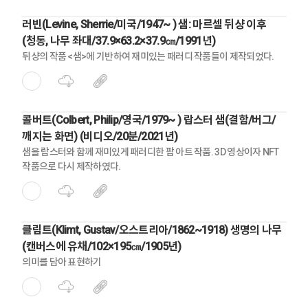
러빈(Levine, Sherrie/미국/1947~ ) 샘: 마르셀 뒤샹 이후
(청동, 나무 좌대/37.9×63.2×37.9㎝/1991년)
뒤샹의 작품 <샘>에 기반하여 재미있는 패러디 작품들이 제작되었다.
콜버트(Colbert, Philip/영국/1979~ ) 랍스터 샘(결함/버그/
깨지는 화면) (비디오/20분/2021년)
샘을 랍스터와 함께 재미있게 패러디한 팝 아트 작품. 3D 영상이자 NFT
작품으로 다시 제작하였다.
클림트(Klimt, Gustav/오스트리아/1862~1918) 생명의 나무
(캔버스에 유채/102×195㎝/1905년)
의미를 담아 표현하기