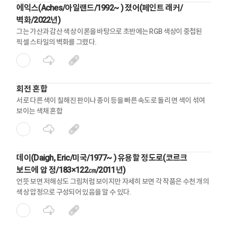
에익스(Aches/아일랜드/1992~ ) 졌어(페인트 래커/
벽화/2022년)
그는 가산과 감산 색상 이론을 바탕으로 초반에는 RGB 색상이 중첩된
픽셀 스타일의 벽화를 그렸다.
회전 혼합
서로 다른 색이 칠해진 판이나 종이 등을 빠른 속도로 돌리 면 색이 섞여
보이는 색채 혼합
데이(Daigh, Eric/미국/1977~ ) 유용할 정도로(코르크
보드에 압 정/183×122㎝/2011년)
언뜻 보면 저해상도 그림처럼 보이지만 자세히 보면 각 작품은 수천 개의
색상 압정으로 구성되어 있음을 알 수 있다.