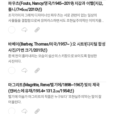
파우츠(Fouts, Nancy/영국/1945~2019) 지갑과 이빨(지갑,
틀니/7×6㎝/2010년)
조각가이자 그래픽 디자이너인 파우츠는 서로 관련이 없는 일상의
사물들을 결합함으로써 유머러스하면서도 초현실주의적인 이미지를
구현하였다.
바베이(Barbey, Thomas/미국/1957~ ) 오 시트!(디지털 합성
사진/가변 크기/2015년)
흰색 천이 흘러내리는 모습이 설산의 스키장으로 보이도록 합성한
사진이다.
마그리트(Magritte, Rene/벨기에/1898~1967) 빛의 제국
(캔버스에 유채/195.4× 131.2㎝/1954년)
벨기에 미술가 마그리트의 작품은 누구보다 ‘초현실주의’라는 말이 잘
어울린다.