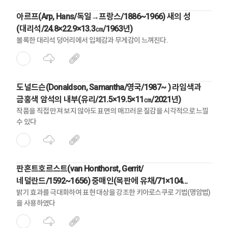
아르프(Arp, Hans/독일→프랑스/1886~1966) 새의 성
(대리석/24.8×22.9×13.3㎝/1963년)
볼록한 대리석 덩어리에서 입체감과 무게감이 느껴진다.
도널드슨(Donaldson, Samantha/영국/1987~ ) 라임색과
금홍색 암석의 내부(유리/21.5×19.5×11㎝/2021년)
작품을 직접 만져 보지 않아도 표면의 매끄러운 질감을 시각적으로 느낄
수 있다
판혼트호르스트(van Honthorst, Gerrit/
네덜란드/1592~1656) 중매인(목판에 유채/71×104
㎝/1625년)
밝기 효과를 극대화하여 표현 대상을 강조한 키아로스쿠로 기법(명암법)
을 사용하였다