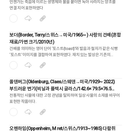
언젠가는 죽음에 이르는 생명체와 불을 붙이면 녹아 사라지는 양초를
연결 지어 표현하였다
보더(Border, Terry/스위스→미국/1965~ ) 사랑의 건배(혼합
재료/가변 크기/2010년)
건배를 의미하는 영어 단어 ‘토스트(toast)’와 발음과 철자가 같은 식빵
‘토스트’ 이미지를 결합하여 표현하였다. 재치 있는 발상은 기존의
아이디어를 색다르게 재해석함으로써 보는 이에게 재미를 준다.
올덴버그(Oldenburg, Claes/스웨덴→미국/1929~ 2022)
부드러운 변기(비닐과 플렉시 글라스/142.6× 79.5×76.5
㎝/1966년)
전통적인 사물에 대한 고정 관념을 탈피하여 일상 사물의 소재를 바꾸어
표현한 작품이다.
오펜하임(Oppenheim, M ret/스위스/1913~1985) 다람쥐