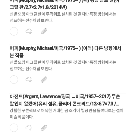
머피(Murphy, Michael/미국/1975~ ) (위) 황금 점프 맨(아
크릴 판/2.7×2.7×1.8 /2014년)
신발 모양 아크릴 판이 무작위로 설치된 것 같지만 특정 방향에서는
점프하는 선수처럼 보인다.
머피(Murphy, Michael/미국/1975~ ) (아래) 다른 방향에서
본 작품
신발 모양 아크릴 판이 무작위로 설치된 것 같지만 특정 방향에서는
점프하는 선수처럼 보인다.
아전트(Argent, Lawrence/영국 →미국/1957~2017) 무슨
말인지 알겠어(유리 섬유, 폴리머 콘크리트/12×6.7×7.3 /
2016년)
강렬한 푸른색으로 채색한 거대한 곰 조각이 빌딩 안을 들여다보는 설치
미술 작품이다.