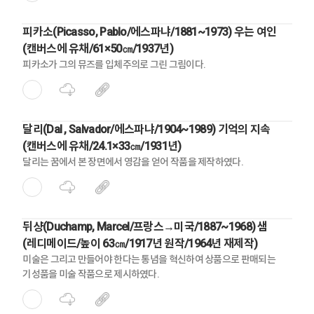
피카소(Picasso, Pablo/에스파냐/1881~1973) 우는 여인
(캔버스에 유채/61×50㎝/1937년)
피카소가 그의 뮤즈를 입체주의로 그린 그림이다.
달리(Dal , Salvador/에스파냐/1904~1989) 기억의 지속
(캔버스에 유채/24.1×33㎝/1931년)
달리는 꿈에서 본 장면에서 영감을 얻어 작품을 제작하였다.
뒤샹(Duchamp, Marcel/프랑스→미국/1887~1968) 샘
(레디메이드/높이 63㎝/1917년 원작/1964년 재제작)
미술은 그리고 만들어야 한다는 통념을 혁신하여 상품으로 판매되는
기성품을 미술 작품으로 제시하였다.