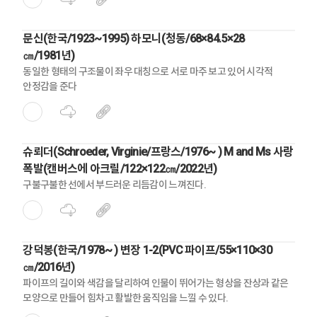
문신(한국/1923~1995) 하모니(청동/68×84.5×28
㎝/1981년)
동일한 형태의 구조물이 좌우 대칭으로 서로 마주 보고 있어 시각적
안정감을 준다
슈뢰더(Schroeder, Virginie/프랑스/1976~ ) M and Ms 사랑
폭발(캔버스에 아크릴/122×122㎝/2022년)
구불구불한 선에서 부드러운 리듬감이 느껴진다.
강덕봉(한국/1978~ ) 변장 1-2(PVC 파이프/55×110×30
㎝/2016년)
파이프의 길이와 색감을 달리하여 인물이 뛰어가는 형상을 잔상과 같은
모양으로 만들어 힘차고 활발한 움직임을 느낄 수 있다.