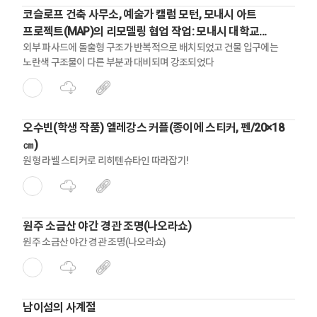
코슬로프 건축 사무소, 예술가 캘럼 모턴, 모내시 아트
프로젝트(MAP)의 리모델링 협업 작업: 모내시 대학교
생명과학부(2017년)
외부 파사드에 돌출형 구조가 반복적으로 배치되었고 건물 입구에는
노란색 구조물이 다른 부분과 대비되며 강조되었다
오수빈(학생 작품) 엘레강스 커플(종이에 스티커, 펜/20×18
㎝)
원형 라벨 스티커로 리히텐슈타인 따라잡기!
원주 소금산 야간 경관 조명(나오라쇼)
원주 소금산 야간 경관 조명(나오라쇼)
남이섬의 사계절