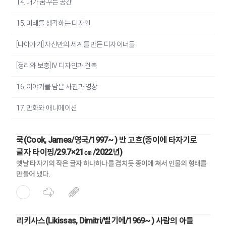
14. 내가 꿈꾸는 공간
15. 미래를 생각하는 디자인
[나아가기] 자신만의 세계를 만든 디자이너들
[정리와 보충] IV 디자인과 건축
16. 이야기를 담은 사진과 영상
17. 만화와 애니메이션
쿡(Cook, James/영국/1997~ ) 반 고흐(종이에 타자기로
글자 타이핑/29.7×21㎝ /2022년)
옛날 타자기의 작은 글자 하나하나를 겹치듯 종이에 쳐서 인물의 형태를
만들어 냈다.
리키사스(Likissas, Dimitri/벨기에/1969~ ) 사람의 아들