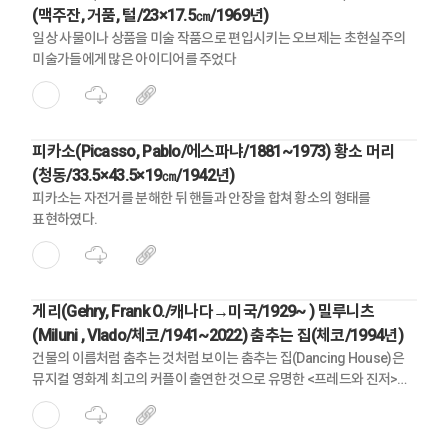
(맥주잔, 거품, 털/23×17.5㎝/1969년)
일상 사물이나 상품을 미술 작품으로 편입시키는 오브제는 초현실주의
미술가들에게 많은 아이디어를 주었다
피카소(Picasso, Pablo/에스파냐/1881~1973) 황소 머리
(청동/33.5×43.5×19㎝/1942년)
피카소는 자전거를 분해한 뒤 핸들과 안장을 합쳐 황소의 형태를
표현하였다.
게리(Gehry, Frank O./캐나다→미국/1929~ ) 밀루니츠
(Miluni , Vlado/체코/1941~2022) 춤추는 집(체코/1994년)
건물의 이름처럼 춤추는 것처럼 보이는 춤추는 집(Dancing House)은
뮤지컬 영화계 최고의 커플이 출연한 것으로 유명한 <프레드와 진저>
에서 영감을 받아 제작되었다.