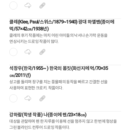
효과적으로 아이디어를 발상할 수 있다.
클레(Klee, Paul/스위스/1879~1940) 광대 하엘벤(종이에
먹/57×42㎝/1938년)
클레의 후기 작품에는 마치 어린 아이들의 낙서나 손가락 운동을
연상시키는 드로잉 작품이 많다.
석창우(한국/1955~ ) 한국의 몸짓(화선지에 먹/70×35
㎝/2011년)
상고를 돌리며 장구를 치는 풍물패의 동작을 빠르고 간결한 선을
사용하여 표현한 크로키. 작품이다.
강하람(학생 작품) 나(종이에 펜/23×18㎝)
대상을 관찰하며 펜 한 자루를 이용해 선을 멈추지 않고 한 번에 형상을
그린 블라인드 컨투어 드로잉 작품이다.