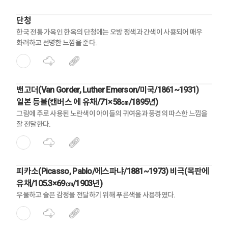
단청
한국 전통 가옥인 한옥의 단청에는 오방 정색과 간색이 사용되어 매우
화려하고 선명한 느낌을 준다.
밴고더(Van Gorder, Luther Emerson/미국/1861~1931)
일본 등불(캔버스 에 유채/71×58㎝/1895년)
그림에 주로 사용된 노란색이 아이들의 귀여움과 풍경의 따스한 느낌을
잘 전달한다.
피카소(Picasso, Pablo/에스파냐/1881~1973) 비극(목판에
유채/105.3×69㎝/1903년)
우울하고 슬픈 감정을 전달하기 위해 푸른색을 사용하였다.