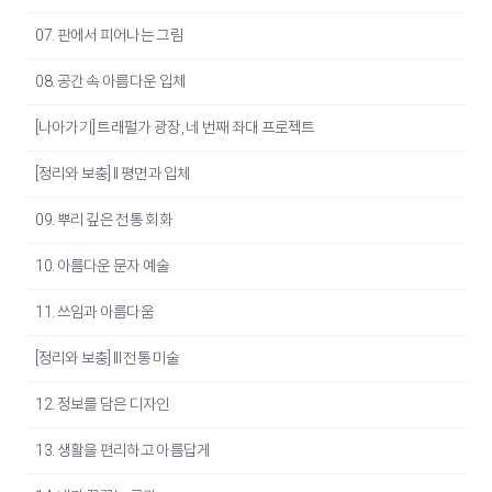
07. 판에서 피어나는 그림
08. 공간 속 아름다운 입체
[나아가기] 트래펄가 광장, 네 번째 좌대 프로젝트
[정리와 보충] II 평면과 입체
09. 뿌리 깊은 전통 회화
10. 아름다운 문자 예술
11. 쓰임과 아름다움
[정리와 보충] III 전통 미술
12. 정보를 담은 디자인
13. 생활을 편리하고 아름답게