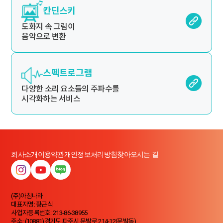
칸딘스키
도화지 속 그림이
음악으로 변환
스펙트로그램
다양한 소리 요소들의 주파수를
시각화하는 서비스
회사소개
이용약관
개인정보처리방침
찾아오시는 길
(주)아침나라
대표자명: 황근식
사업자등록번호: 213-86-38955
주소: (10881)경기도 파주시 문발로 214-12(문발동)