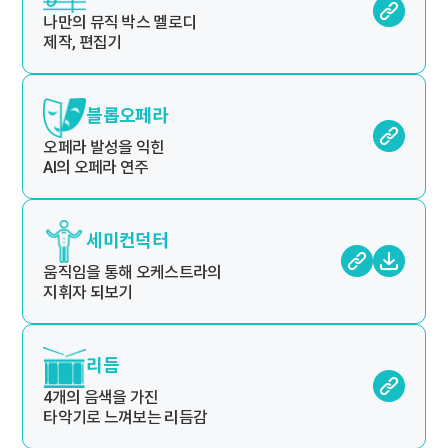
나만의 뮤직 박스 멜로디
제작, 편집기
블롭오페라
오페라 발성을 익힌
AI의 오페라 연주
세미컨덕터
움직임을 통해 오케스트라의
지휘자 되보기
리듬
4개의 음색을 가진
타악기로 느껴보는 리듬감