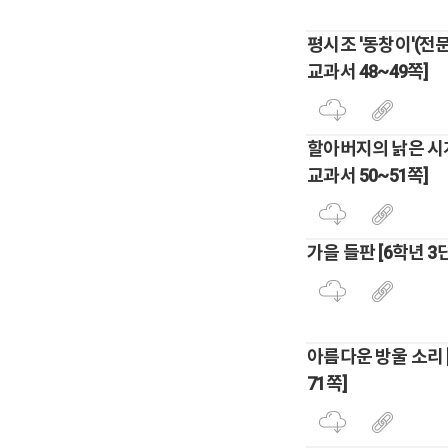
평시조 '동창이'(전문
교과서 48~49쪽]
할아버지의 낡은 시계
교과서 50~51쪽]
가을 들판 [6학년 3
아름다운 방울 소리 
71쪽]