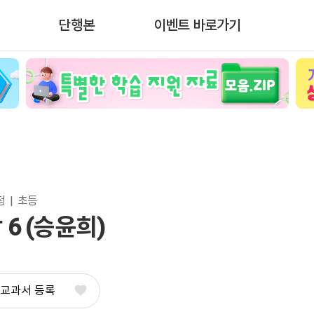
단행본
이벤트 바로가기
  |  초등
 6 (승윤희)
 교과서 등록