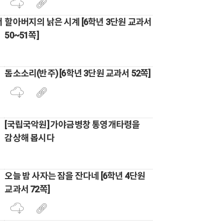
서
할아버지의 낡은 시계 [6학년 3단원 교과서
50~51쪽]
돔소소리(반주) [6학년 3단원 교과서 52쪽]
[국립국악원] 가야금병창 통영개타령을
감상해 봅시다
오늘 밤 사자는 잠을 잔다네 [6학년 4단원
교과서 72쪽]