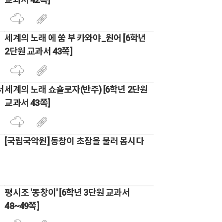
세계의 노래 에 쑴 부 카와야_원어 [6학년
2단원 교과서 43쪽]
서
세계의 노래 쇼숄로자(반주) [6학년 2단원
교과서 43쪽]
[국립국악원] 동창이 초장을 불러 봅시다
평시조 '동창이' [6학년 3단원 교과서
48~49쪽]