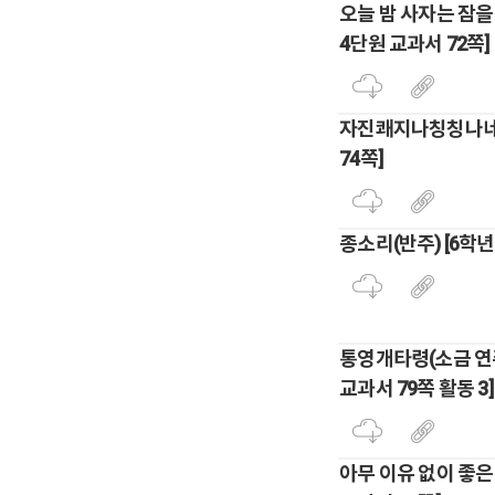
오늘 밤 사자는 잠을
4단원 교과서 72쪽]
자진쾌지나칭칭나네 
74쪽]
종소리(반주) [6학년
통영개타령(소금 연주
교과서 79쪽 활동 3]
아무 이유 없이 좋은 