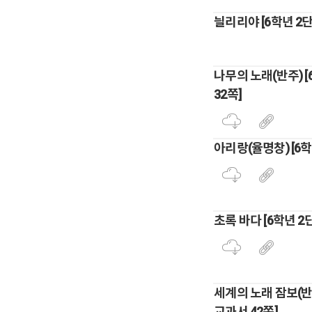
늴리리야 [6학년 2단
나무의 노래(반주) 
32쪽]
아리랑(율명창) [6학
초록 바다 [6학년 2
세계의 노래 잠보(반주
교과서 42쪽]