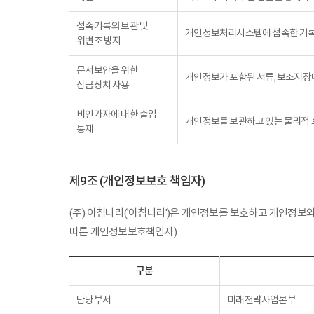
접속기록의 보관 및
개인정보처리시스템에 접속한 기록을 
위변조 방지
문서보안을 위한
개인정보가 포함된 서류, 보조저장
잠금장치 사용
비인가자에 대한 출입
개인정보를 보관하고 있는 물리적 보
통제
제9조 (개인정보보호 책임자)
(주) 아침나라('아침나라')은 개인정보를 보호하고 개인정
따른 개인정보보호책임자)
구분
담당부서
미래전략사업본부