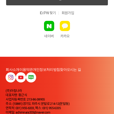
ID/PW 찾기
회원가입
네이버
카카오
회사소개
이용약관
개인정보처리방침
찾아오시는 길
(주)아침나라
대표자명: 황근식
사업자등록번호: 213-86-38955
주소: (10881)경기도 파주시 문발로 214-12(문발동)
연락처: 031) 955-6333, 팩스: 031) 955-6335
이메일: achimnara333@naver.com