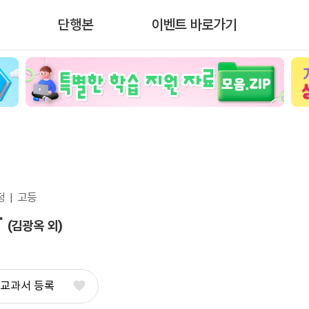
단행본
이벤트 바로가기
  |  고등
악
(김광옥 외)
 교과서 등록