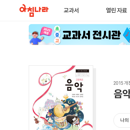
교과서
열린 자료
2015 개정
음
나의