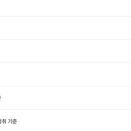
안
성취 기준